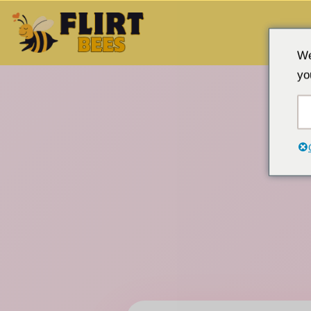
跳
We
至
yo
内
容