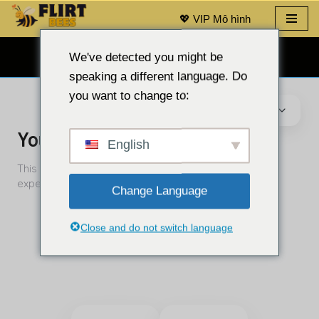
💖 VIP Mô hình
Bỏ
qua
We've detected you might be
TRÒ CHUYỆN QUA WEBCAM MIỄN PHÍ 👉
nội
speaking a different language. Do
dung
you want to change to:
English
Change Language
Close and do not switch language