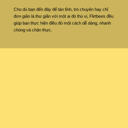
Cho dù bạn đến đây để tán tỉnh, trò chuyện hay chỉ
đơn giản là thư giãn với một ai đó thú vị, Flirtbees đều
giúp bạn thực hiện điều đó một cách dễ dàng, nhanh
chóng và chân thực.