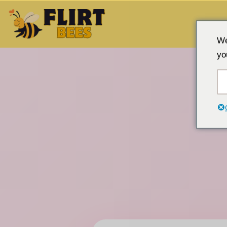
इसे
We
छोड़कर
yo
सामग्री
पर
बढ़ने
के
लिए