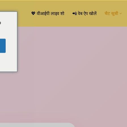
💖 वीआईपी लाइव शो
📲 वेब ऐप खोलें
चैट सूची
o